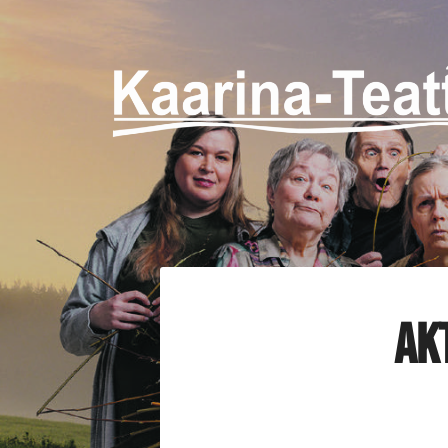
Siirry
sivun
sisältöön
Kaarina-Teatteri ry
Ak