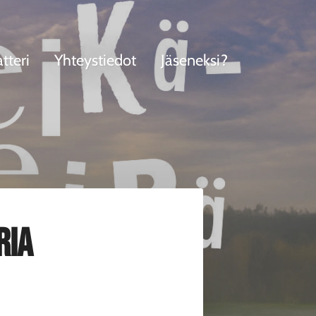
tteri
Yhteystiedot
Jäseneksi?
ria