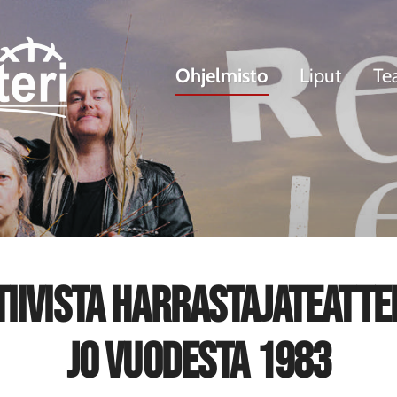
Ohjelmisto
Liput
Tea
tiivista harrastajateatte
jo vuodesta 1983